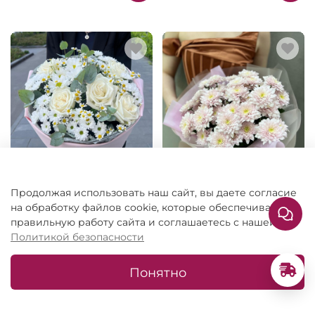
Продолжая использовать наш сайт, вы даете согласие
Букет с белыми розами,
Хризантемы кустовые 7
на обработку файлов cookie, которые обеспечивают
хризантемой и
штук
правильную работу сайта и соглашаетесь с нашей
ромашками
Политикой безопасности
6 815 ₽
3 430 ₽
Понятно