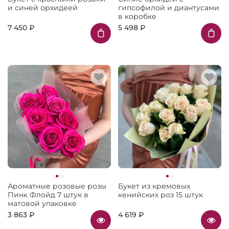
и синей орхидеей
гипсофилой и диантусами
в коробке
7 450 ₽
5 498 ₽
Ароматные розовые розы
Букет из кремовых
Пинк Флойд 7 штук в
кенийских роз 15 штук
матовой упаковке
3 863 ₽
4 619 ₽