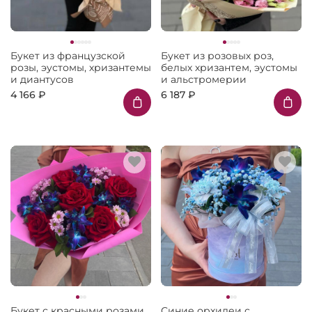
Букет из французской
Букет из розовых роз,
розы, эустомы, хризантемы
белых хризантем, эустомы
и диантусов
и альстромерии
4 166 ₽
6 187 ₽
Букет с красными розами
Синие орхидеи с