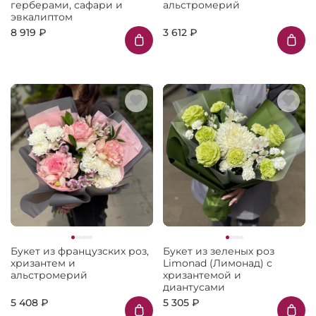
герберами, сафари и
альстромерий
эвкалиптом
8 919 ₽
3 612 ₽
Букет из французских роз,
Букет из зеленых роз
хризантем и
Limonad (Лимонад) с
альстромерий
хризантемой и
диантусами
5 408 ₽
5 305 ₽