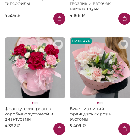
гипсофилы
гвоздик и веточек
хамелациума
4 506 ₽
4 166 ₽
Новинка
Французские розы в
Букет из лилий,
коробке с эустомой и
французских роз и
диантусами
эустомы
4 392 ₽
5 409 ₽