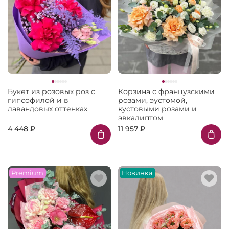
Букет из розовых роз с
Корзина с французскими
гипсофилой и в
розами, эустомой,
лавандовых оттенках
кустовыми розами и
эвкалиптом
4 448 ₽
11 957 ₽
Premium
Новинка