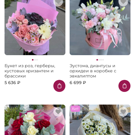
Букет из роз, герберы,
Эустома, диантусы и
кустовых хризантем и
орхидеи в коробке с
брассики
эвкалиптом
5 636 ₽
6 699 ₽
Хит