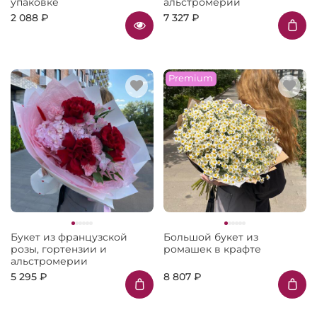
упаковке
альстромерий
2 088 ₽
7 327 ₽
Premium
Букет из французской
Большой букет из
розы, гортензии и
ромашек в крафте
альстромерии
5 295 ₽
8 807 ₽