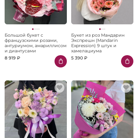
Большой букет с
Букет из роз Мандарин
французскими розами,
Экспрешн (Mandarin
антуриумом, амариллисом
Expression) 9 штук и
и диантусами
хамелациума
8 919 ₽
5 390 ₽