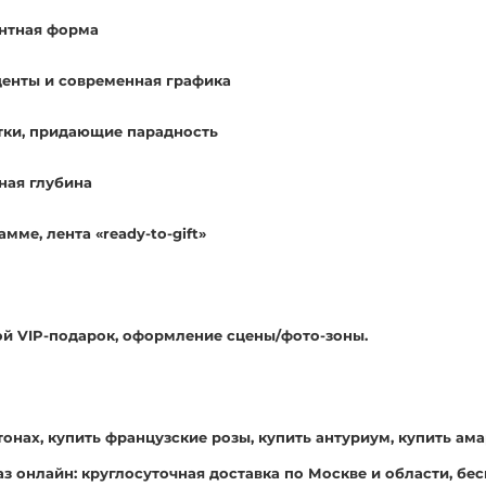
антная форма
центы и современная графика
тки, придающие парадность
ная глубина
мме, лента «ready-to-gift»
ой VIP-подарок, оформление сцены/фото-зоны.
тонах, купить французские розы, купить антуриум, купить ам
з онлайн: круглосуточная доставка по Москве и области, бе