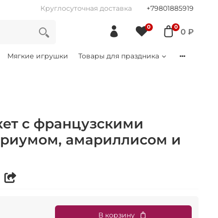
Круглосуточная доставка
+79801885919
0
0
0 ₽
Мягкие игрушки
Товары для праздника
ет с французскими
уриумом, амариллисом и
В корзину