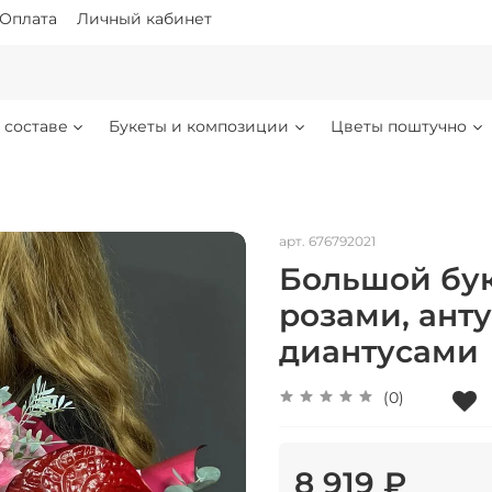
Оплата
Личный кабинет
 составе
Букеты и композиции
Цветы поштучно
арт.
676792021
Большой бук
розами, ант
диантусами
(0)
8 919 ₽