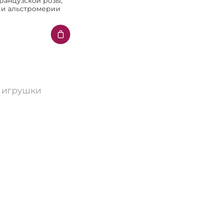
французской розы,
 и альстромерии
 игрушки