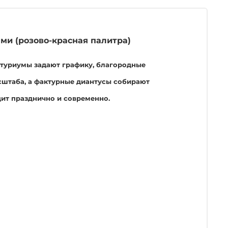
ми (розово-красная палитра)
нтуриумы задают графику, благородные
сштаба, а фактурные диантусы собирают
дит празднично и современно.