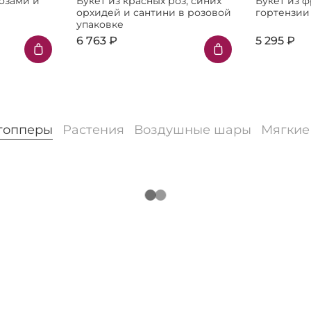
озами и
Букет из красных роз, синих
Букет из 
орхидей и сантини в розовой
гортензии
упаковке
6 763 ₽
5 295 ₽
 топперы
Растения
Воздушные шары
Мягкие