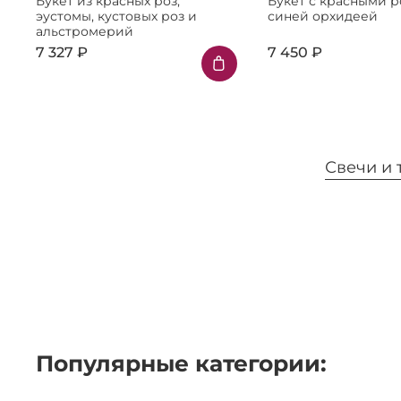
Букет из красных роз,
Букет с красными р
эустомы, кустовых роз и
синей орхидеей
альстромерий
7 327 ₽
7 450 ₽
Свечи и
Популярные категории: