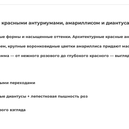
 красными антуриумами, амариллисом и диантуса
ьные формы и насыщенные оттенки. Архитектурные красные а
ъем, крупные воронковидные цветки амариллиса придают ма
амма — от нежного розового до глубокого красного — выгля
дными переходами
тые диантусы + лепестковая пышность роз
вого взгляда