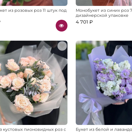
ет из розовых роз 11 штук под
Монобукет из синих роз 7
дизайнерской упаковке
₽
4 701 ₽
з кустовых пионовидных роз с
Букет из белой и лаванд