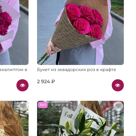
эвкалиптом в
Букет из эквадорских роз в крафте
2 924 ₽
Хит