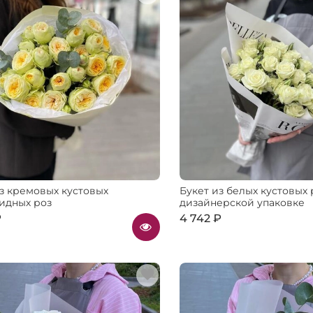
из кремовых кустовых
Букет из белых кустовых 
идных роз
дизайнерской упаковке
₽
4 742 ₽