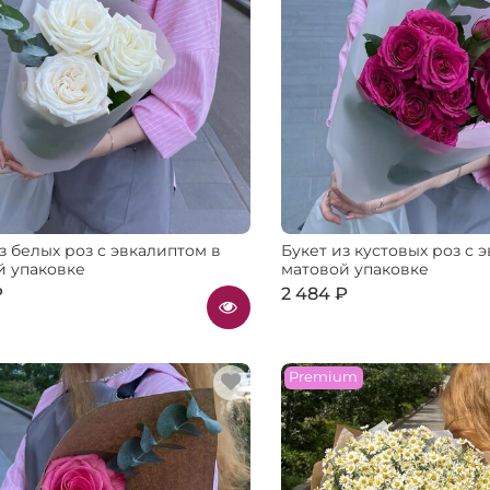
з белых роз с эвкалиптом в
Букет из кустовых роз с 
й упаковке
матовой упаковке
₽
2 484 ₽
Premium