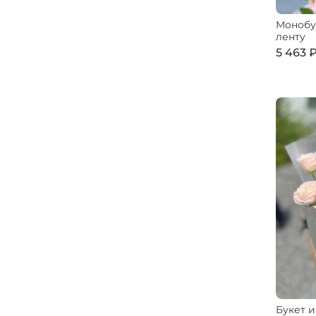
Монобук
ленту
5 463 
Букет и