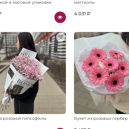
кой в матовой упаковке
маттиолы
₽
4 031 ₽
из розовой гипсофилы
Букет из розовых гербер 