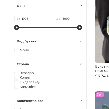
Цена
—
от
до
Вид букета
Моно
Страна
Букет 
пионов
Эквадор
5 774 
Кения
Нидерланды
Колумбия
Хит
Количество роз