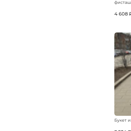
фисташ
4 608 
Букет 