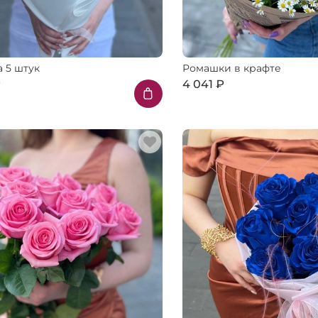
 5 штук
Ромашки в крафте
₽
4 041 ₽