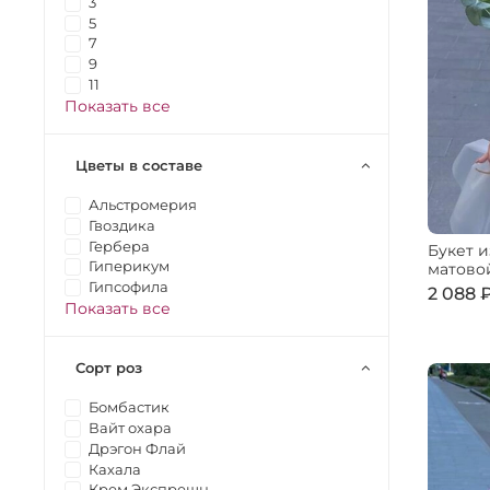
3
5
7
9
11
Показать все
Цветы в составе
Альстромерия
Гвоздика
Гербера
Букет и
Гиперикум
матово
Гипсофила
2 088 
Показать все
Сорт роз
Бомбастик
Вайт охара
Дрэгон Флай
Кахала
Крем Экспрешн