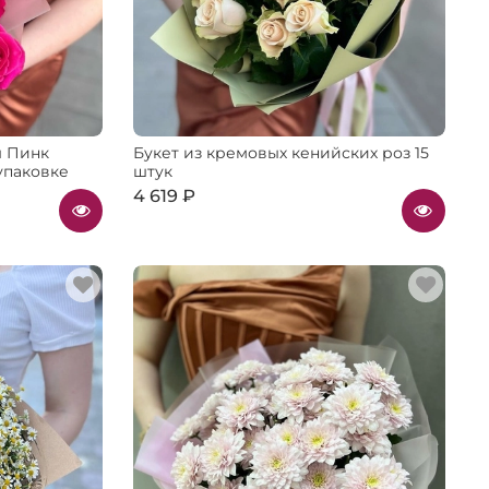
ы Пинк
Букет из кремовых кенийских роз 15
упаковке
штук
4 619 ₽