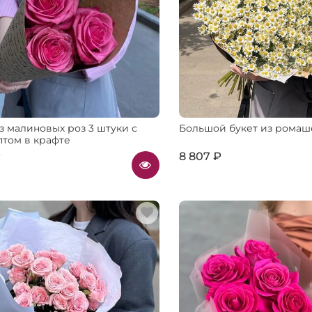
з малиновых роз 3 штуки с
Большой букет из ромаш
птом в крафте
₽
8 807 ₽