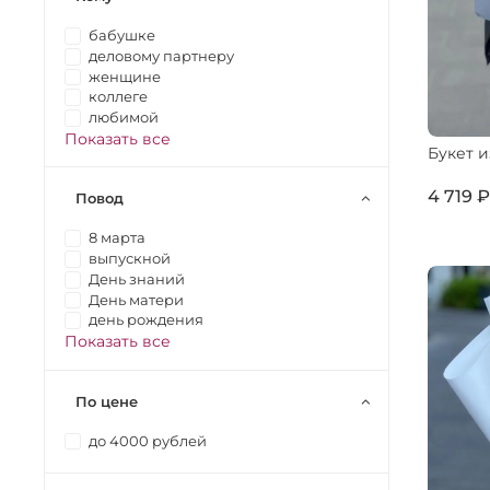
бабушке
деловому партнеру
женщине
коллеге
любимой
Показать все
Букет и
4 719 
Повод
8 марта
выпускной
День знаний
День матери
день рождения
Показать все
По цене
до 4000 рублей