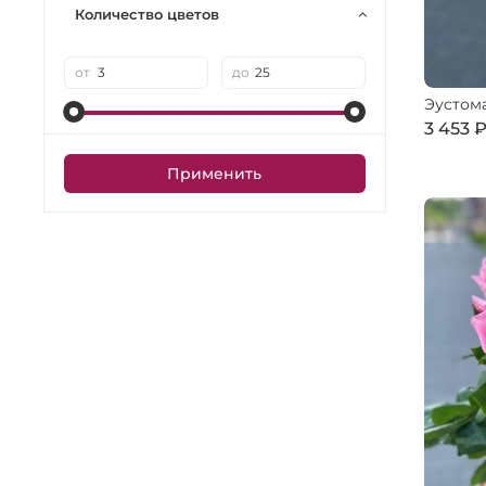
Количество цветов
от
до
Эустома
3 453 
Применить