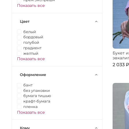
Показать все
Цвет
белый
бордовый
голубой
градиент
Букет и
желтый
эвкали
Показать все
2 033 
Оформление
бант
без упаковки
бумага тишью
крафт-бумага
пленка
Показать все
Кому