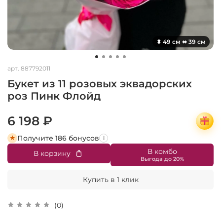
⬍ 49 см ⬌ 39 см
арт.
887792011
Букет из 11 розовых эквадорских
роз Пинк Флойд
6 198 ₽
Получите 186 бонусов
i
В комбо
В корзину
Купить в 1 клик
(0)