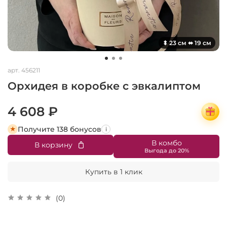
⬍ 23 см ⬌ 19 см
арт.
456211
Орхидея в коробке с эвкалиптом
4 608 ₽
Получите 138 бонусов
i
В комбо
В корзину
Купить в 1 клик
(0)