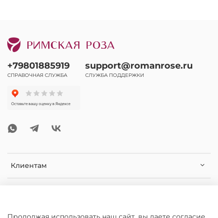
+79801885919
support@romanrose.ru
СПРАВОЧНАЯ СЛУЖБА
СЛУЖБА ПОДДЕРЖКИ
Клиентам
Помощь и информация
Дополнительная информация
Продолжая использовать наш сайт, вы даете согласие