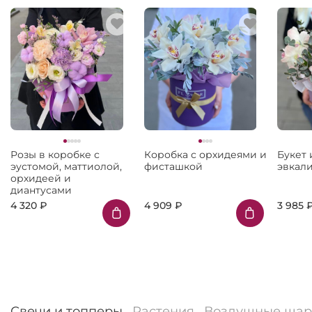
Розы в коробке с
Коробка с орхидеями и
Букет 
эустомой, маттиолой,
фисташкой
эвкали
орхидеей и
диантусами
4 320 ₽
4 909 ₽
3 985 
Свечи и топперы
Растения
Воздушные ша