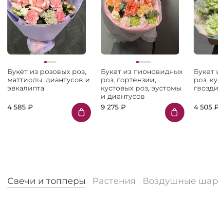
Букет из розовых роз,
Букет из пионовидных
Букет 
маттиолы, диантусов и
роз, гортензии,
роз, к
эвкалипта
кустовых роз, эустомы
гвозд
и диантусов
4 585 ₽
9 275 ₽
4 505 
Свечи и топперы
Растения
Воздушные ша