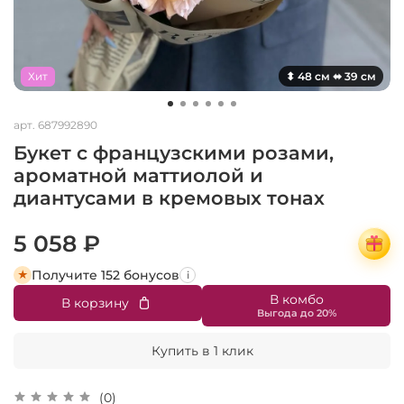
Хит
⬍ 48 см ⬌ 39 см
арт.
687992890
Букет с французскими розами,
ароматной маттиолой и
диантусами в кремовых тонах
5 058 ₽
Получите 152 бонусов
i
В комбо
В корзину
Купить в 1 клик
(0)