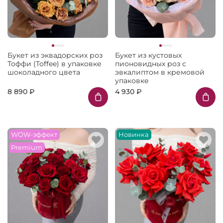
Букет из эквадорских роз
Букет из кустовых
Тоффи (Toffee) в упаковке
пионовидных роз с
шоколадного цвета
эвкалиптом в кремовой
упаковке
8 890 ₽
4 930 ₽
WOW-эффект
Новинка
Premium