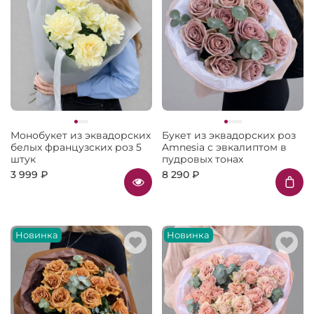
Монобукет из эквадорских
Букет из эквадорских роз
белых французских роз 5
Amnesia с эвкалиптом в
штук
пудровых тонах
3 999 ₽
8 290 ₽
Новинка
Новинка