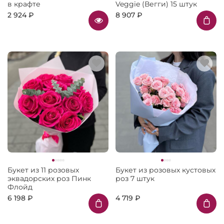
в крафте
Veggie (Вегги) 15 штук
2 924 ₽
8 907 ₽
Букет из 11 розовых
Букет из розовых кустовых
эквадорских роз Пинк
роз 7 штук
Флойд
6 198 ₽
4 719 ₽