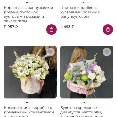
Корзина с французскими
Цветы в коробке с
розами, эустомой,
кустовыми розами и
кустовыми розами и
ранункулюсом
эвкалиптом
11 957 ₽
4 493 ₽
Композиция в коробке с
Букет из кремовых
ромашками, хризантемой
диантусов, маттиолы,
и колосьями
кустовой розы и розы