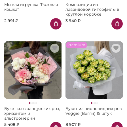
Мягкая игрушка "Розовая
Композиция из
кошка"
лавандовой гипсофилы в
круглой коробке
2 991 ₽
3 940 ₽
Premium
Букет из французских роз,
Букет из пионовидных роз
хризантем и
Veggie (Вегги) 15 штук
альстромерий
5 408 ₽
8 907 ₽