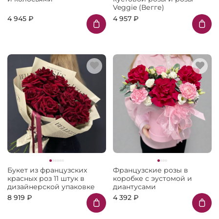
Veggie (Вегге)
4 945 ₽
4 957 ₽
Букет из французских
Французские розы в
красных роз 11 штук в
коробке с эустомой и
дизайнерской упаковке
диантусами
8 919 ₽
4 392 ₽