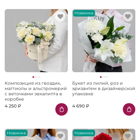
Новинка
Композиция из гвоздик,
Букет из лилий, роз и
маттиолы и альстромерий
хризантем в дизайнерской
с веточками эвкалипта в
упаковке
коробке
4 250 ₽
4 690 ₽
Новинка
Новинка