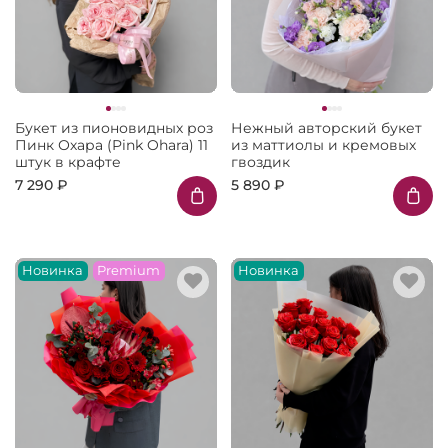
Букет из пионовидных роз
Нежный авторский букет
Пинк Охара (Pink Ohara) 11
из маттиолы и кремовых
штук в крафте
гвоздик
7 290 ₽
5 890 ₽
Новинка
Premium
Новинка