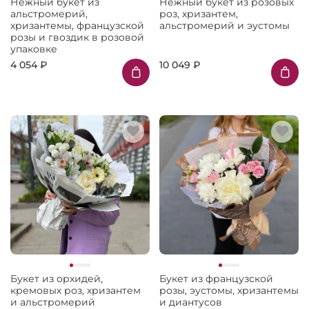
Нежный букет из
Нежный букет из розовых
альстромерий,
роз, хризантем,
хризантемы, французской
альстромерий и эустомы
розы и гвоздик в розовой
упаковке
4 054 ₽
10 049 ₽
Букет из орхидей,
Букет из французской
кремовых роз, хризантем
розы, эустомы, хризантемы
и альстромерий
и диантусов