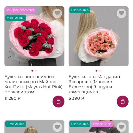
WOW-эффект
Новинка
Новинка
Букет из пионовидных
Букет из роз Мандарин
малиновых роз Майрас
Экспрешн (Mandarin
Хот Пинк (Mayras Hot Pink)
Expression) 9 штук и
с эвкалиптом
хамелациума
11 280 ₽
5 390 ₽
Новинка
Новинка
Premium