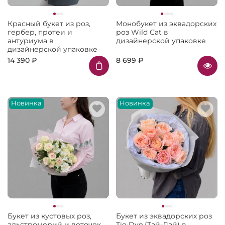
Красный букет из роз,
Монобукет из эквадорских
гербер, протеи и
роз Wild Cat в
антуриума в
дизайнерской упаковке
дизайнерской упаковке
14 390 ₽
8 699 ₽
Новинка
Новинка
Букет из кустовых роз,
Букет из эквадорских роз
альстромерий и веточек
Tie-Dye (Тай-Дай) в