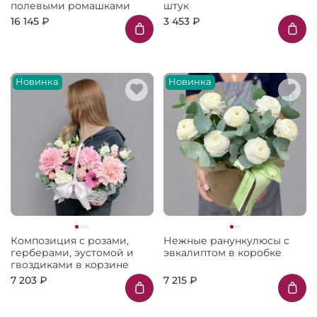
полевыми ромашками
штук
16 145 ₽
3 453 ₽
Новинка
Новинка
Композиция с розами,
Нежные ранункулюсы с
герберами, эустомой и
эвкалиптом в коробке
гвоздиками в корзине
7 203 ₽
7 215 ₽