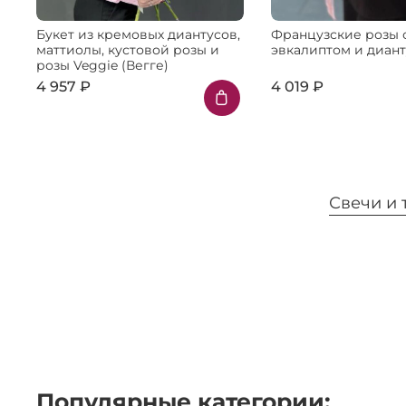
Букет из кремовых диантусов,
Французские розы 
маттиолы, кустовой розы и
эвкалиптом и диан
розы Veggie (Вегге)
4 957 ₽
4 019 ₽
Свечи и
Популярные категории: