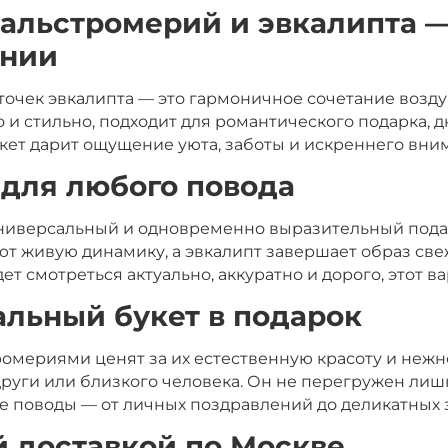
, альстромерий и эвкалипта 
ении
еточек эвкалипта — это гармоничное сочетание возд
 и стильно, подходит для романтического подарка, 
укет дарит ощущение уюта, заботы и искреннего вни
 для любого повода
универсальный и одновременно выразительный пода
ют живую динамику, а эвкалипт завершает образ св
дет смотреться актуально, аккуратно и дорого, этот 
альный букет в подарок
омериями ценят за их естественную красоту и нежно
одруги или близкого человека. Он не перегружен ли
е поводы — от личных поздравлений до деликатных 
й доставкой по Москве