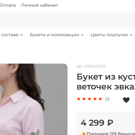
Оплата
Личный кабинет
 составе
Букеты и композиции
Цветы поштучно
арт.
5792472222
Букет из кус
веточек эвк
(1)
4 299 ₽
Получите 129 бонусо