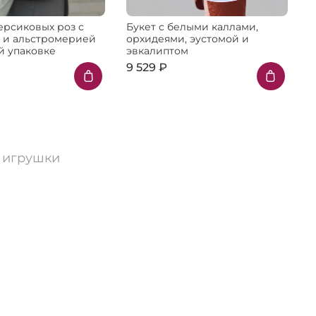
ерсиковых роз с
Букет с белыми каллами,
Б
 и альстромерией
орхидеями, эустомой и
г
й упаковке
эвкалиптом
9 529 ₽
7
 игрушки