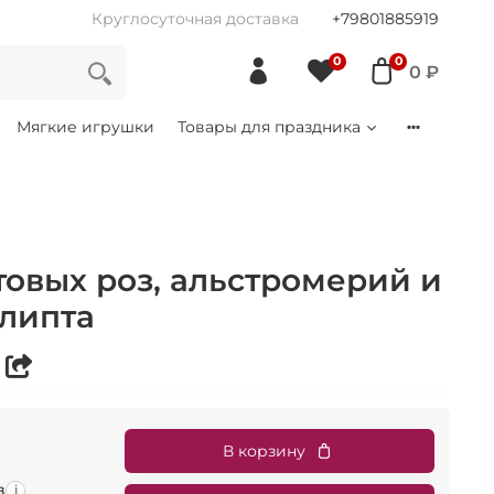
Круглосуточная доставка
+79801885919
0
0
0 ₽
Мягкие игрушки
Товары для праздника
товых роз, альстромерий и
алипта
В корзину
в
i