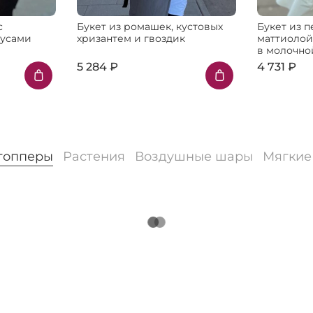
с
Букет из ромашек, кустовых
Букет из п
тусами
хризантем и гвоздик
маттиолой
в молочно
5 284 ₽
4 731 ₽
 топперы
Растения
Воздушные шары
Мягкие