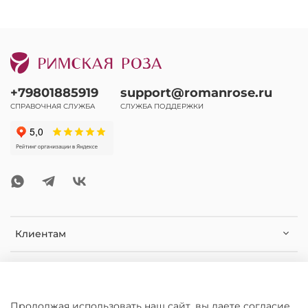
+79801885919
support@romanrose.ru
СПРАВОЧНАЯ СЛУЖБА
СЛУЖБА ПОДДЕРЖКИ
Клиентам
Помощь и информация
Дополнительная информация
Продолжая использовать наш сайт, вы даете согласие