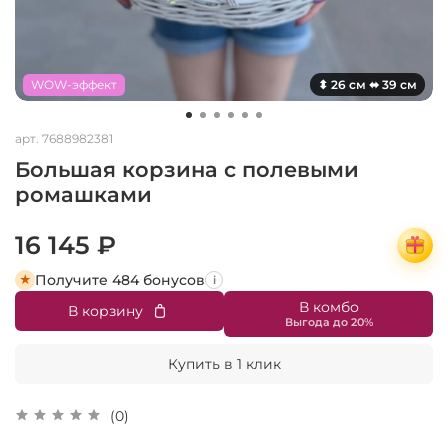
WOW-эффект
⬍ 26 см ⬌ 39 см
арт.
7688982381
Большая корзина с полевыми
ромашками
16 145 ₽
Получите 484 бонусов
i
В комбо
В корзину
Купить в 1 клик
(0)