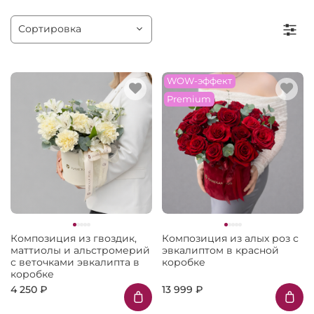
WOW-эффект
Premium
Композиция из гвоздик,
Композиция из алых роз с
маттиолы и альстромерий
эвкалиптом в красной
с веточками эвкалипта в
коробке
коробке
4 250 ₽
13 999 ₽