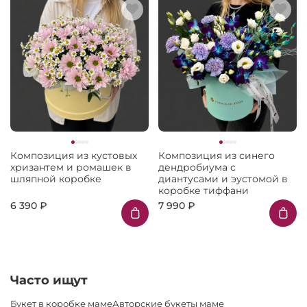
Композиция из кустовых
Композиция из синего
хризантем и ромашек в
дендробиума с
шляпной коробке
диантусами и эустомой в
коробке тиффани
6 390 ₽
7 990 ₽
Часто ищут
Букет в коробке маме
Авторские букеты маме