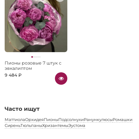
Пионы розовые 7 штук с
эвкалиптом
9 484 ₽
Часто ищут
Маттиола
Орхидея
Пионы
Подсолнухи
Ранункулюсы
Ромашки
Сирень
Тюльпаны
Хризантемы
Эустома