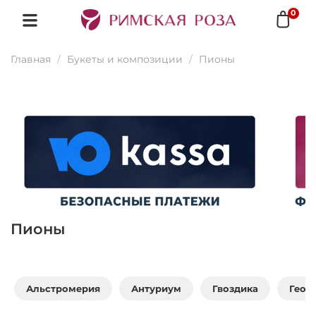
0
Главная
Букеты и композиции
Пионы
Пионы
Альстромерия
Антуриум
Гвоздика
Геор