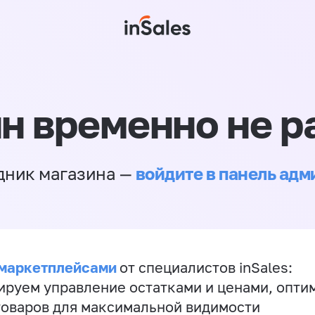
н временно не р
войдите в панель ад
дник магазина —
 маркетплейсами
от специалистов inSales:
ируем управление остатками и ценами, опт
товаров для максимальной видимости