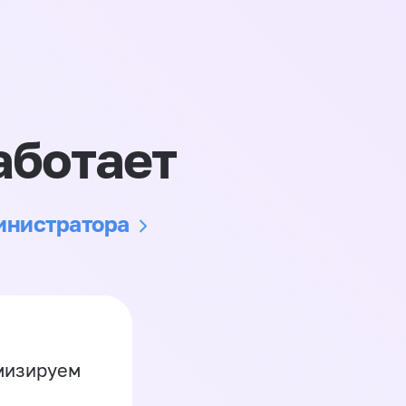
аботает
министратора
имизируем