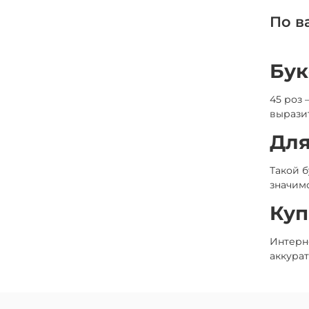
По в
Бук
45 роз 
выразит
Для
Такой 
значим
Куп
Интерне
аккура