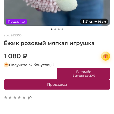
Предзаказ
⬍ 21 см ⬌ 14 см
арт.
995305
Ёжик розовый мягкая игрушка
1 080 ₽
Получите 32 бонусов
i
В комбо
Предзаказ
(0)