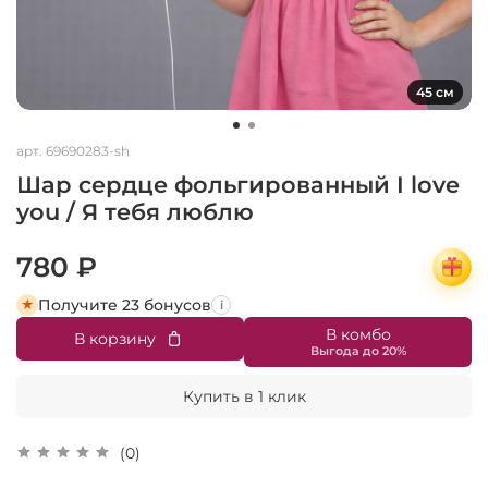
45 см
арт.
69690283-sh
Шар сердце фольгированный I love
you / Я тебя люблю
780 ₽
Получите 23 бонусов
i
В комбо
В корзину
Купить в 1 клик
(0)