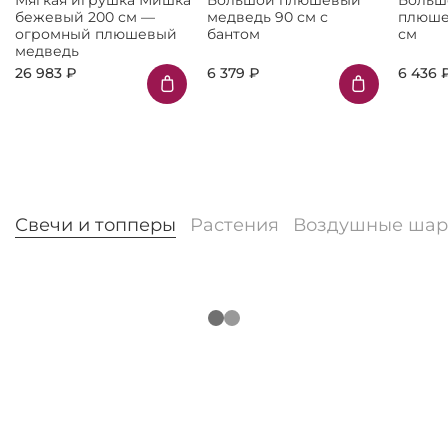
Мягкая игрушка Мишка
Большой плюшевый
Больш
бежевый 200 см —
медведь 90 см с
плюше
огромный плюшевый
бантом
см
медведь
26 983 ₽
6 379 ₽
6 436 
Свечи и топперы
Растения
Воздушные ша